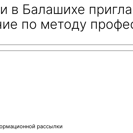
и в Балашихе пригла
ние по методу профе
нформационной рассылки