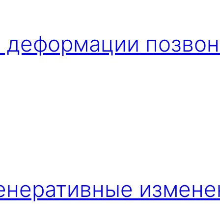
и деформации позво
енеративные измене