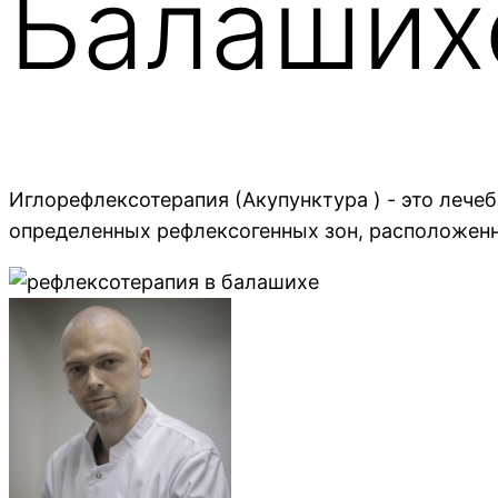
Балаших
Иглорефлексотерапия (Акупунктура ) - это леч
определенных рефлексогенных зон, расположенн