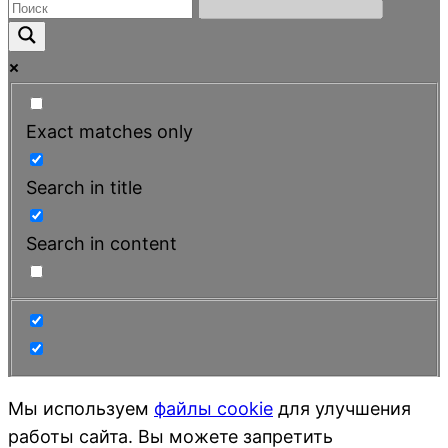
Exact matches only
Search in title
Search in content
Прокрутка
Мы используем
файлы cookie
для улучшения
вверх
работы сайта. Вы можете запретить