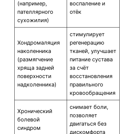
(например,
воспаление и
пателлярного
отёк
сухожилия)
стимулирует
Хондромаляция
регенерацию
наколенника
тканей, улучшает
(размягчение
питание сустава
хряща задней
за счёт
поверхности
восстановления
надколенника)
правильного
кровообращения
снимает боли,
Хронический
позволяет
болевой
двигаться без
синдром
дискомфорта