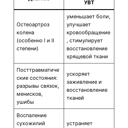
УВТ
уменьшает боли,
Остеоартроз
улучшает
колена
кровообращение
(особенно I и II
, стимулирует
степени)
восстановление
хрящевой ткани
Посттравматиче
ускоряет
ские состояния:
заживление и
разрывы связок,
восстановление
менисков,
тканей
ушибы
Воспаление
сухожилий
устраняет