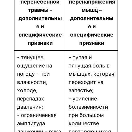
перенесённой
перенапряжения
травмы -
мышц –
дополнительны
дополнительны
е и
е и
специфические
специфические
признаки
признаки
- тянущее
- тупая и
ощущение на
тянущая боль в
погоду – при
мышцах, которая
влажности,
переходит на
холоде,
запястье;
перепадах
- усиление
давления;
болезненности
- ограниченная
при большом
амплитуда
количестве
движений – рука
повторяющихся