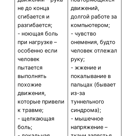
не до конца
движений,
сгибается и
долгой работе за
разгибается;
компьютером;
- ноющая боль
- чувство
при нагрузке –
онемения, будто
особенно если
человек отлежал
человек
руку;
пытается
- жжение и
выполнять
покалывание в
похожие
пальцах (бывает
движения,
из-за
которые привели
туннельного
к травме;
синдрома);
- щелкающая
- мышечное
боль;
напряжение –
- локальная
ткани запястья