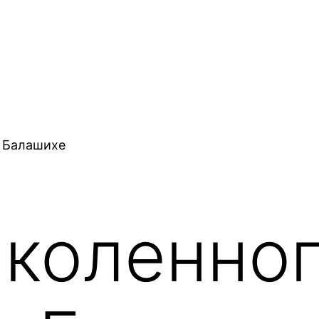
в Балашихе
 коленно